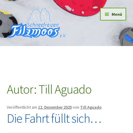
Menü
Home
Neuigkeiten
Häufig gefragt
Autor:
Till Aguado
Kontakte
Veröffentlicht am
12. Dezember 2025
von
Till Aguado
Die Fahrt füllt sich…