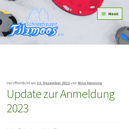
Zur
Zum
Menü
Navigation
Inhalt
springen
springen
Home
Neuigkeiten
Häufig gefragt
Veröffentlicht am
13. Dezember 2022
von
Nina Henning
Update zur Anmeldung
Kontakte
2023