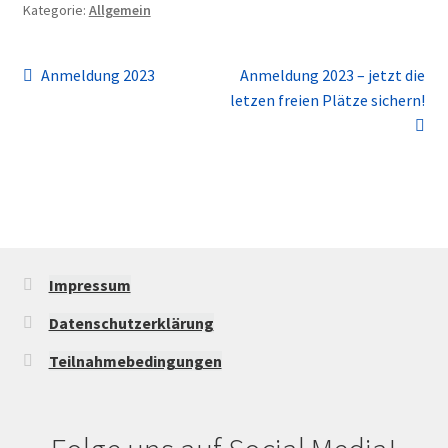
Kategorie:
Allgemein
Beitragsnavigation
Vorheriger
Nächster
Anmeldung 2023
Anmeldung 2023 – jetzt die
Beitrag:
Beitrag:
letzen freien Plätze sichern!
Impressum
Datenschutzerklärung
Teilnahmebedingungen